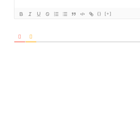
{}
[+]