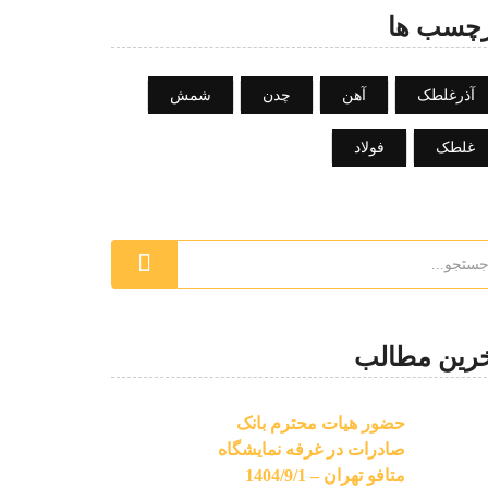
چسب ها
آذرغلطک
آهن
چدن
شمش
غلطک
فولاد
رین مطالب
حضور هیات محترم بانک
صادرات در غرفه نمایشگاه
متافو تهران – 1404/9/1