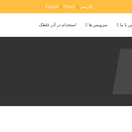
فارسی
|
Türkçe
|
English
 با ما
سرویس ها
استخدام در آذر غلطک