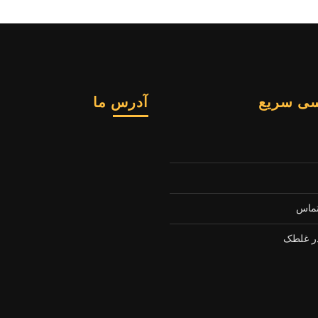
ی سریع
آدرس ما
تماس
ر غلطک