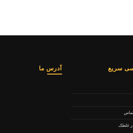
ی سریع
آدرس ما
تماس
ر غلطک