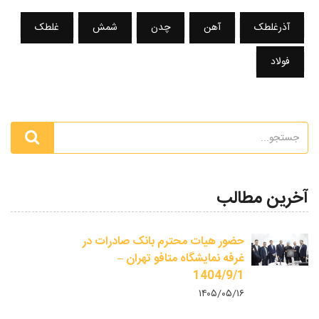
آذرغلطک
آهن
چدن
شمش
غلطک
فولاد
آخرین مطالب
حضور هیات محترم بانک صادرات در
غرفه نمایشگاه متافو تهران –
1404/9/1
۱۴۰۵/۰۵/۱۶