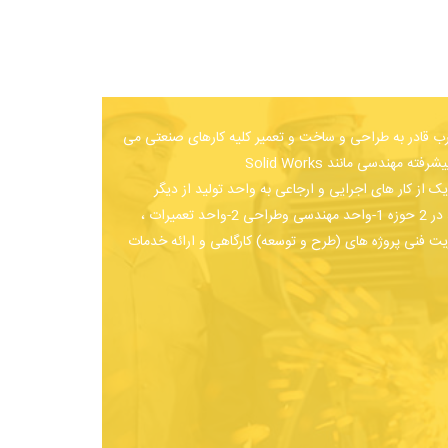
ب قادر به طراحی و ساخت و تعمیر کلیه کارهای صنعتی می
باشد و با استفاده از نرم افزار های پیشرفته مهندسی مانند Solid Works
Etabs,Au برای هر یک از کار های اجرایی و ارجاعی به واحد تولید از دیگر
وظایف این بخش است. این واحد در 2 حوزه 1-واحد مهندسی وطراحی 2-واحد تعمیرات ،
 فنی پروژه های (طرح و توسعه) کارگاهی و ارائه خدمات