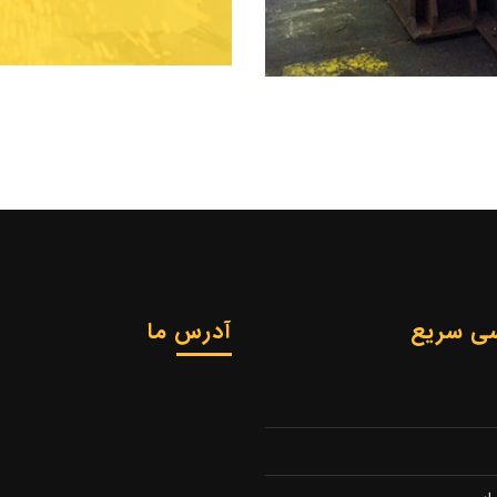
ی سریع
آدرس ما