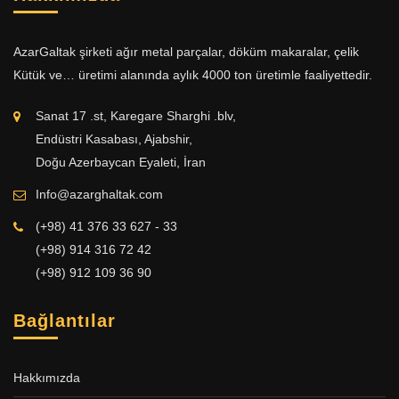
AzarGaltak şirketi ağır metal parçalar, döküm makaralar, çelik
Kütük ve… üretimi alanında aylık 4000 ton üretimle faaliyettedir.
Sanat 17 .st, Karegare Sharghi .blv,
Endüstri Kasabası, Ajabshir,
Doğu Azerbaycan Eyaleti, İran
Info@azarghaltak.com
(+98) 41 376 33 627 - 33
(+98) 914 316 72 42
(+98) 912 109 36 90
Bağlantılar
Hakkımızda