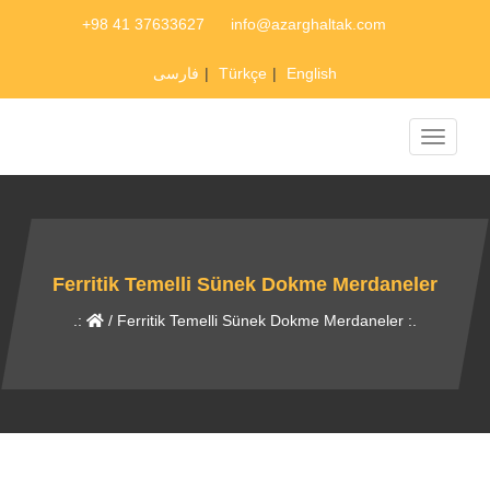
+98 41 37633627
info@azarghaltak.com
فارسی
|
Türkçe
|
English
Toggle
navigati
Ferritik Temelli Sünek Dokme Merdaneler
.:
/
Ferritik Temelli Sünek Dokme Merdaneler
:.