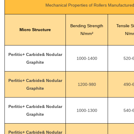
Mechanical Properties of Rollers Manufactur
Bending Strength
Tensile S
Micro
Structure
N/mm²
N/m
Perlitic+
Carbide& Nodular
1000-1400
520-
Graphite
Perlitic+ Carbide& Nodular
1200-980
490-
Graphite
Perlitic+ Carbide& Nodular
1000-1300
540-
Graphite
Perlitic+ Carbide& Nodular